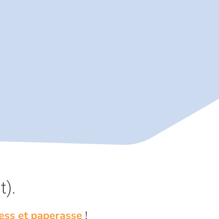
t).
ress et paperasse
!