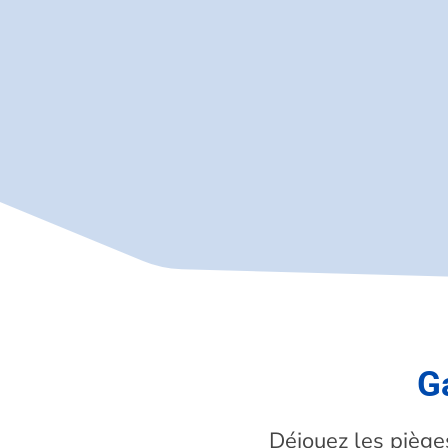
G
Déjouez les piège