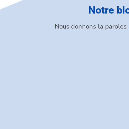
Notre bl
Nous donnons la paroles
Depuis le 1er janvier 2026, le régime de 
La déclaration de TVA est l'opération par 