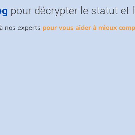
og
pour décrypter le statut et l
 à nos experts
pour vous aider à mieux comp
la micro-entreprise a déjà connu son lot de réformes :...
laquelle une entreprise calcule, déclare et reverse à...