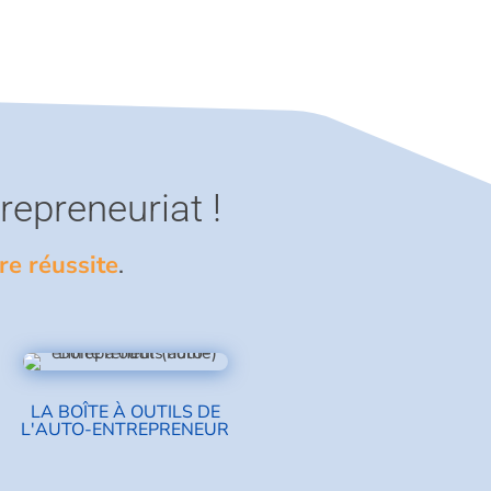
trepreneuriat !
re réussite
.
LA BOÎTE À OUTILS DE
L'AUTO-ENTREPRENEUR