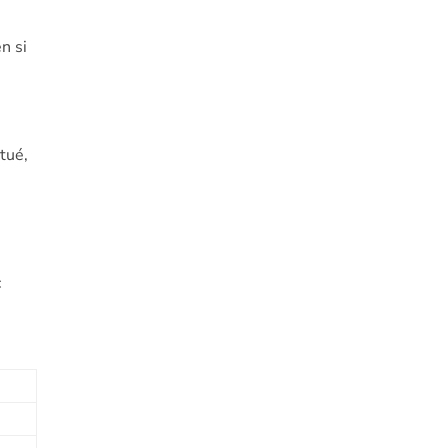
n si
tué,
c