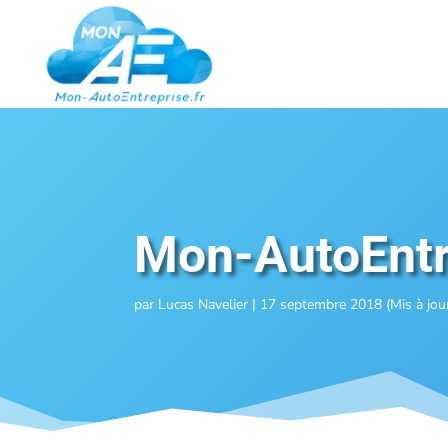
Mon-AutoEntre
par
Lucas Navelier
|
17 septembre 2018 (Mis à jou