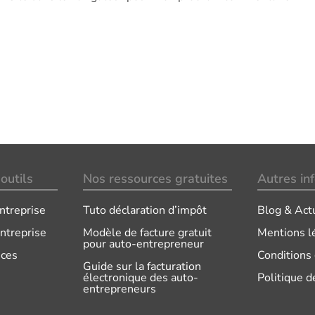
outils
Nos ressources gratuites
Autres in
ntreprise
Tuto déclaration d’impôt
Blog & Act
ntreprise
Modèle de facture gratuit
Mentions l
pour auto-entrepreneur
ices
Conditions
Guide sur la facturation
électronique des auto-
Politique d
entrepreneurs