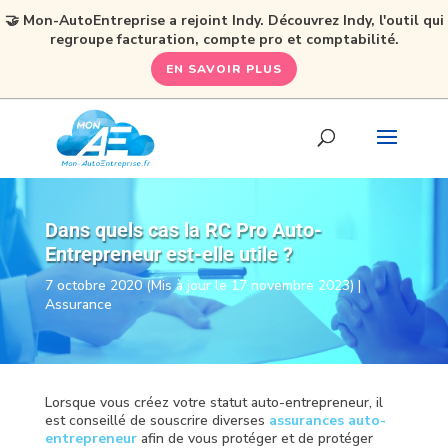
🤝 Mon-AutoEntreprise a rejoint Indy. Découvrez Indy, l'outil qui
regroupe facturation, compte pro et comptabilité.
EN SAVOIR PLUS
Dans quels cas la RC Pro Auto-
Entrepreneur est-elle utile ?
7 octobre 2020 (Mis à jour le 17 novembre 2023)
|
Assurance
Lorsque vous créez votre statut auto-entrepreneur, il
est conseillé de souscrire diverses
assurances auto-
entrepreneur
afin de vous protéger et de protéger