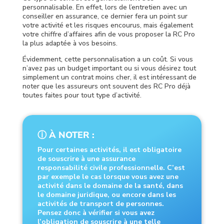
personnalisable. En effet, lors de l’entretien avec un
conseiller en assurance, ce dernier fera un point sur
votre activité et les risques encourus, mais également
votre chiffre d’affaires afin de vous proposer la RC Pro
la plus adaptée à vos besoins.
Évidemment, cette personnalisation a un coût. Si vous
n’avez pas un budget important ou si vous désirez tout
simplement un contrat moins cher, il est intéressant de
noter que les assureurs ont souvent des RC Pro déjà
toutes faites pour tout type d’activité.
ⓘ À NOTER :
Pour certaines activités, il est obligatoire
de souscrire à une assurance
responsabilité civile professionnelle. C’est
par exemple le cas lorsque vous avez une
activité dans le domaine de la santé, dans
le domaine juridique, ou encore dans les
activités de transport de personnes.
Pensez donc à vérifier si vous avez
l’obligation de souscrire à une telle