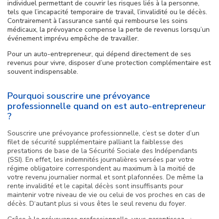
individuel permettant de couvrir les risques liés à la personne,
Prévoyance santé au meilleur prix !
tels que l’incapacité temporaire de travail, l’invalidité ou le décès.
Vérifiez les délais de franchise
Contrairement à l’assurance santé qui rembourse les soins
médicaux, la prévoyance compense la perte de revenus lorsqu’un
Vérifiez les exclusions de garanties
événement imprévu empêche de travailler.
Adaptez le niveau de couverture à votre budget
Pour un auto-entrepreneur, qui dépend directement de ses
revenus pour vivre, disposer d’une protection complémentaire est
Pensez à faire évoluer vos garanties
souvent indispensable.
Les autres articles à lire absolument :
Pourquoi souscrire une prévoyance
professionnelle quand on est auto-entrepreneur
?
Souscrire une prévoyance professionnelle, c’est se doter d’un
filet de sécurité supplémentaire palliant la faiblesse des
prestations de base de la Sécurité Sociale des Indépendants
(SSI). En effet, les indemnités journalières versées par votre
régime obligatoire correspondent au maximum à la moitié de
votre revenu journalier normal et sont plafonnées. De même la
rente invalidité et le capital décès sont insuffisants pour
maintenir votre niveau de vie ou celui de vos proches en cas de
décès. D‘autant plus si vous êtes le seul revenu du foyer.