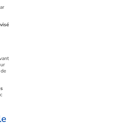
ar
visé
avant
our
 de
es
c
le