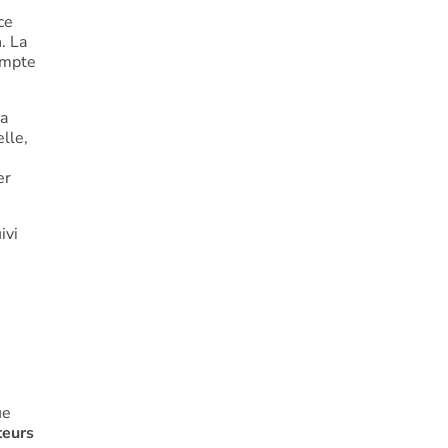
ce
. La
ompte
la
lle,
er
ivi
ue
teurs