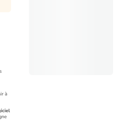
s
ir à
iciel
agne