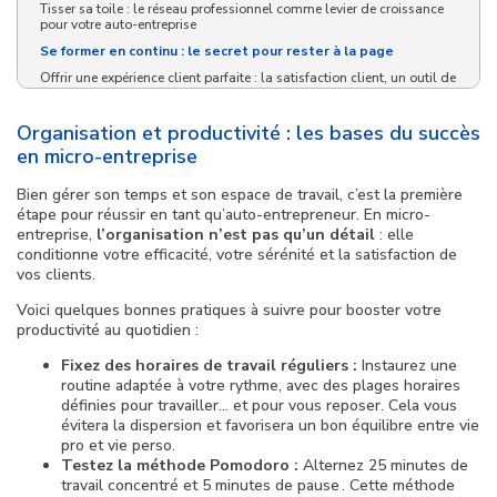
Tisser sa toile : le réseau professionnel comme levier de croissance
pour votre auto-entreprise
Se former en continu : le secret pour rester à la page
Offrir une expérience client parfaite : la satisfaction client, un outil de
fidélisation puissant
Bien-être personnel : le ciment de votre réussite en tant
Organisation et productivité : les bases du succès
qu’indépendant
en micro-entreprise
Planifier sa croissance : l’art de faire grandir sa micro-entreprise
sereinement
Bien gérer son temps et son espace de travail, c’est la première
Conclusion
étape pour réussir en tant qu’auto-entrepreneur. En micro-
entreprise,
l’organisation n’est pas qu’un détail
: elle
conditionne votre efficacité, votre sérénité et la satisfaction de
vos clients.
Voici quelques bonnes pratiques à suivre pour booster votre
productivité au quotidien :
Fixez des horaires de travail réguliers :
Instaurez une
routine adaptée à votre rythme, avec des plages horaires
définies pour travailler… et pour vous reposer. Cela vous
évitera la dispersion et favorisera un bon équilibre entre vie
pro et vie perso.
Testez la méthode Pomodoro :
Alternez 25 minutes de
travail concentré et 5 minutes de pause . Cette méthode