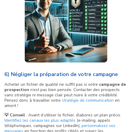
6) Négliger la préparation de votre campagne
Acheter un fichier de qualité ne suffit pas si votre
campagne de
prospection
n’est pas bien pensée. Contacter des prospects
sans stratégie ni message clair peut nuire à votre crédibilité.
Pensez donc à travailler votre
stratégie de communication
en
amont !
💡 Conseil
: Avant d’utiliser le fichier, élaborez un plan précis.
Identifiez les canaux les plus adaptés
(e-mailing, appels
téléphoniques, campagnes sur LinkedIn),
personnalisez vos
messages
en fonction des profils ciblés et suivez les