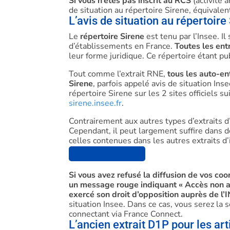
Si vous n’êtes pas inscrit au RCS
(activité 
de situation au répertoire Sirene, équivalent
L’avis de situation au répertoire
Le
répertoire Sirene
est tenu par l’Insee. Il
d’établissements en France.
Toutes les entr
leur forme juridique. Ce répertoire étant pu
Tout comme l’extrait RNE,
tous les auto-en
Sirene
, parfois appelé avis de situation In
répertoire Sirene sur les 2 sites officiels su
sirene.insee.fr
.
Contrairement aux autres types d’extraits d
Cependant, il peut largement suffire dans de
celles contenues dans les autres extraits d
ⓘ Bon à savoir :
Si vous avez refusé la diffusion de vos coo
un message rouge indiquant « Accès non au
exercé son droit d’opposition auprès de l
situation Insee. Dans ce cas, vous serez la 
connectant via France Connect.
L’ancien extrait D1P pour les ar