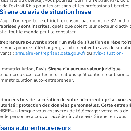
artisanale ou libérale), vous pourrez fournir un extrait RNE ou u
 de l’extrait Kbis pour les artisans et les professions libérales.
 Sirene ou avis de situation Insee
 s’agit d’un répertoire officiel recensant pas moins de 32 millio
eprises y sont inscrites
, quels que soient leur secteur d’activi
blic, tout le monde peut le consulter.
trepreneurs peuvent obtenir un avis de situation au répertoir
see. Vous pourrez télécharger gratuitement votre avis de situati
ivants :
annuaire-entreprises.data.gouv.fr
ou
avis-situation-
’immatriculation,
l’avis Sirene n’a aucune valeur juridique
.
 nombreux cas, car les informations qu’il contient sont similai
’immatriculation auto-entrepreneur.
rdonnées lors de la création de votre micro-entreprise, vous 
torisé : protection des données personnelles. Cette entrepr
’INSEE… »
lorsque vous essayerez de télécharger votre avis de
seule personne à pouvoir accéder à votre avis Sirene, en vous
tisans auto-entrepreneurs