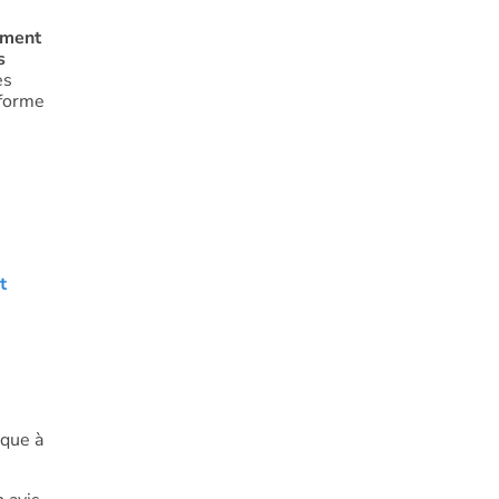
vement
s
es
 forme
t
ique à