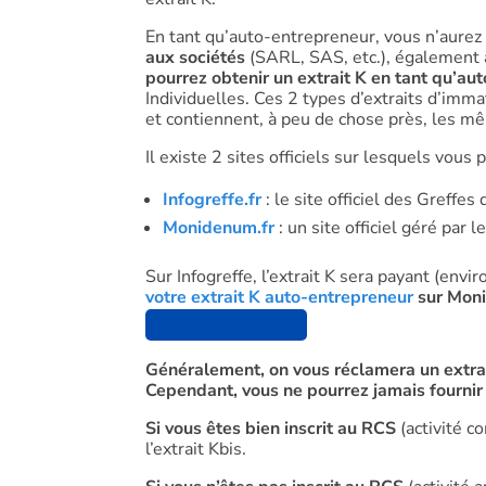
En tant qu’auto-entrepreneur, vous n’aurez p
aux sociétés
(SARL, SAS, etc.), également 
pourrez obtenir un extrait K en tant qu’au
Individuelles. Ces 2 types d’extraits d’imma
et contiennent, à peu de chose près, les m
Il existe 2 sites officiels sur lesquels vous
Infogreffe.fr
: le site officiel des Greff
Monidenum.fr
: un site officiel géré par
Sur Infogreffe, l’extrait K sera payant (env
votre extrait K auto-entrepreneur
sur Mon
ⓘ Bon à savoir :
Généralement, on vous réclamera un extrait
Cependant, vous ne pourrez jamais fournir 
Si vous êtes bien inscrit au RCS
(activité c
l’extrait Kbis.