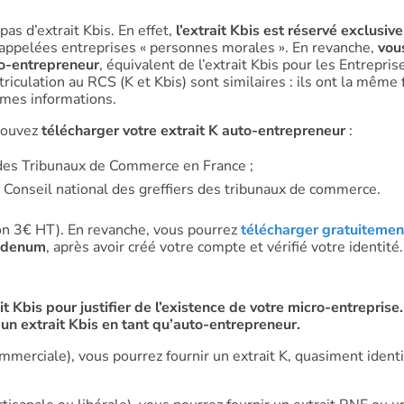
as d’extrait Kbis. En effet,
l’extrait Kbis est réservé exclusi
appelées entreprises « personnes morales ». En revanche,
vou
to-entrepreneur
, équivalent de l’extrait Kbis pour les Entrepris
triculation au RCS (K et Kbis) sont similaires : ils ont la même
êmes informations.
 pouvez
télécharger votre extrait K auto-entrepreneur
:
es des Tribunaux de Commerce en France ;
 le Conseil national des greffiers des tribunaux de commerce.
iron 3€ HT). En revanche, vous pourrez
télécharger gratuitemen
idenum
, après avoir créé votre compte et vérifié votre identité.
 Kbis pour justifier de l’existence de votre micro-entreprise.
un extrait Kbis en tant qu’auto-entrepreneur.
ommerciale), vous pourrez fournir un extrait K, quasiment ident