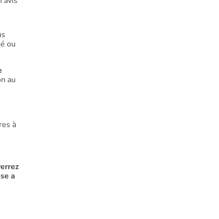
n avis
ns
té ou
e
on au
res à
verrez
ise a