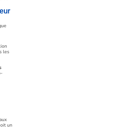
neur
 que
tion
s les
s
o-
naux
soit un