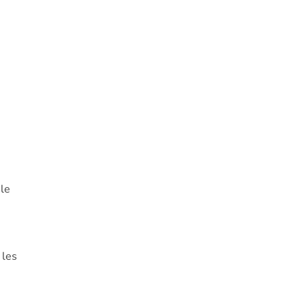
 le
 les