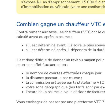
s’expose à 1 an d’emprisonnement, 15 000 € d’am
d’immobilisation du véhicule (voire une confiscatio
Combien gagne un chauffeur VTC e
Contrairement aux taxis, les chauffeurs VTC ont le d
calculé avant ou après la course :
s’il est déterminé avant, il s’agira le plus souven
s’il est déterminé après, il dépendra de la duré
Il est donc difficile de donner un
revenu moyen
pour 
pourra en effet fluctuer selon :
le nombre de courses effectuées chaque jour ;
la distance parcourue par course ;
la commission prélevée par la plateforme VTC s
votre zone géographique (les tarifs sont par ex
l’heure de la course, si vous décidez de facturer
Vous envisagez de passer par une plateforme VTC ? 