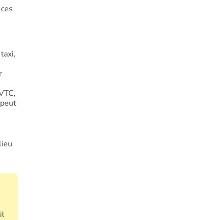
 ces
taxi,
r
 VTC,
 peut
lieu
il