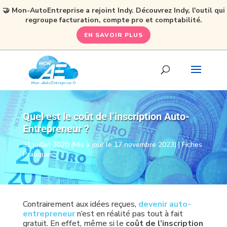
🤝 Mon-AutoEntreprise a rejoint Indy. Découvrez Indy, l'outil qui
regroupe facturation, compte pro et comptabilité.
EN SAVOIR PLUS
Quel est le coût de l’inscription Auto-
Entrepreneur ?
31 juillet 2020 (Mis à jour le 17 novembre 2023)
|
Fiches
Pratiques
Contrairement aux idées reçues,
devenir auto-
entrepreneur
n’est en réalité pas tout à fait
gratuit. En effet, même si le
coût de l’inscription