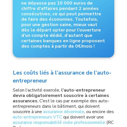
ne dépasse pas 10 000 euros de
chiffre d’affaires pendant 2 années
consécutives, ce qui peut permettre
de faire des économies. Toutefois,
pour une gestion saine, mieux vaut
dès le départ opter pour l’ouverture
d’un compte dédié, d’autant que
certaines banques en ligne proposent
des comptes à partir de 0€/mois !
Les coûts liés à l’assurance de l’auto-
entrepreneur
Selon l’activité exercée,
l’auto-entrepreneur
devra obligatoirement souscrire à certaines
assurances
. C’est le cas par exemple des auto-
entrepreneurs dans le bâtiment, qui doivent
souscrire à une
assurance décennale
, ou encore des
auto-entrepreneurs VTC
qui doivent avoir une
assurance responsabilité civile professionnelle
(RC