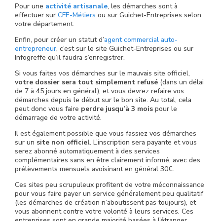
Pour une
activité artisanale
, les démarches sont à
effectuer sur
CFE-Métiers
ou sur Guichet-Entreprises selon
votre département.
Enfin, pour créer un statut d’
agent commercial auto-
entrepreneur
, c’est sur le site Guichet-Entreprises ou sur
Infogreffe qu’il faudra s’enregistrer.
Si vous faites vos démarches sur le mauvais site officiel,
votre dossier sera tout simplement refusé
(dans un délai
de 7 à 45 jours en général), et vous devrez refaire vos
démarches depuis le début sur le bon site. Au total, cela
peut donc vous faire
perdre jusqu’à 3 mois
pour le
démarrage de votre activité.
Il est également possible que vous fassiez vos démarches
sur un
site non officiel
. L’inscription sera payante et vous
serez abonné automatiquement à des services
complémentaires sans en être clairement informé, avec des
prélèvements mensuels avoisinant en général 30€.
Ces sites peu scrupuleux profitent de votre méconnaissance
pour vous faire payer un service généralement peu qualitatif
(les démarches de création n’aboutissent pas toujours), et
vous abonnent contre votre volonté à leurs services. Ces
entreprises sont en grande majorité basées à l’étranger