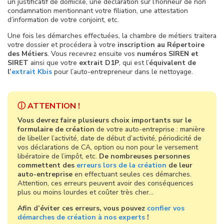
un justificatif de domicile, une déclaration sur l’honneur de non
condamnation mentionnant votre filiation, une attestation
d’information de votre conjoint, etc.
Une fois les démarches effectuées, la chambre de métiers traitera
votre dossier et procédera à votre
inscription au Répertoire
des Métiers
. Vous recevrez ensuite vos
numéros SIREN et
SIRET
ainsi que votre
extrait D1P
, qui est l’
équivalent de
l’
extrait Kbis
pour l’auto-entrepreneur dans le nettoyage.
ⓘ ATTENTION !
Vous devrez faire plusieurs choix importants sur le
formulaire de création
de votre auto-entreprise : manière
de libeller l’activité, date de début d’activité, périodicité de
vos déclarations de CA, option ou non pour le versement
libératoire de l’impôt, etc.
De nombreuses personnes
commettent des
erreurs lors de la création
de leur
auto-entreprise
en effectuant seules ces démarches.
Attention, ces erreurs peuvent avoir des conséquences
plus ou moins lourdes et coûter très cher…
Afin d’éviter ces erreurs, vous pouvez
confier vos
démarches de création à nos experts
!