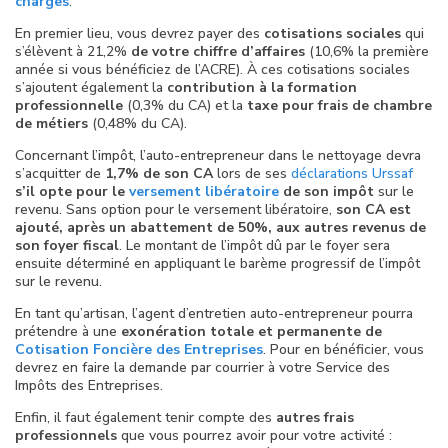
charges
.
En premier lieu, vous devrez payer des
cotisations sociales
qui
s’élèvent à 21,2%
de votre chiffre d’affaires
(10,6% la première
année si vous bénéficiez de l’ACRE). À ces cotisations sociales
s’ajoutent également la
contribution à la formation
professionnelle
(0,3% du CA) et la
taxe pour frais de chambre
de métiers
(0,48% du CA).
Concernant l’impôt, l’auto-entrepreneur dans le nettoyage devra
s’acquitter de
1,7% de son CA
lors de ses
déclarations Urssaf
s’il opte pour le
versement libératoire
de son impôt
sur le
revenu. Sans option pour le versement libératoire,
son CA est
ajouté, après un abattement de 50%, aux autres revenus de
son foyer fiscal
. Le montant de l’impôt dû par le foyer sera
ensuite déterminé en appliquant le barème progressif de l’impôt
sur le revenu.
En tant qu’artisan, l’agent d’entretien auto-entrepreneur pourra
prétendre à une
exonération totale et permanente de
Cotisation Foncière des Entreprises
. Pour en bénéficier, vous
devrez en faire la demande par courrier à votre Service des
Impôts des Entreprises.
Enfin, il faut également tenir compte des
autres frais
professionnels
que vous pourrez avoir pour votre activité :