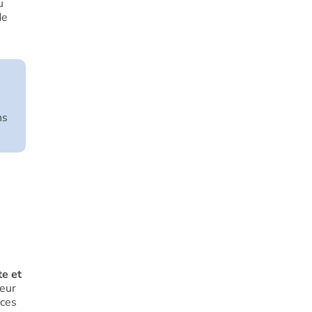
u
de
ns
te et
leur
 ces