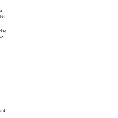
nt
ter
ise.
ux
ent