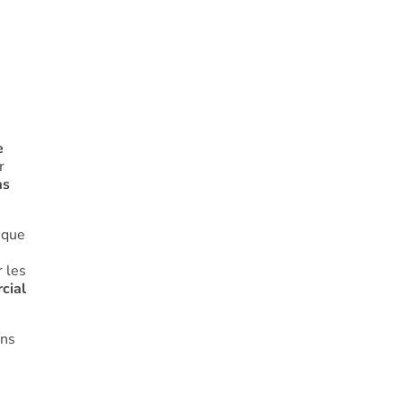
e
r
as
t que
r les
rcial
ens